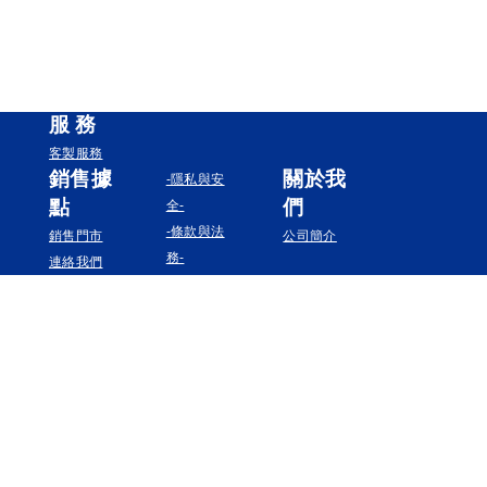
服
務
客製服務
銷售據
關於我
-隱私與安
點
們
全-
-條款與法
銷售門市
公司簡介
務-
連絡我們
追蹤我們
Instagram
Facebook
YouTube
Pinterest