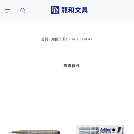
首頁
繪圖工具SHACHIHATA
篩選條件
篩
選
條
件