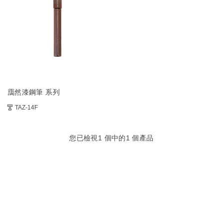
靄然漆鋼筆 系列
TAZ-14F
您已檢視
1
個中的
1
個產品