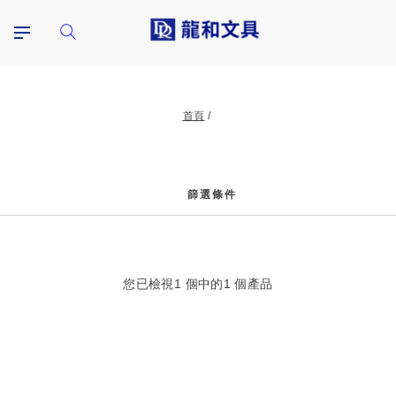
首頁
篩選條件
篩
您已檢視
1
個中的
1
個產品
選
條
件