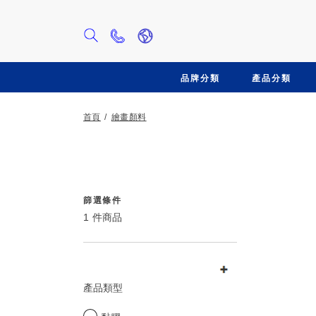
聯
絡
我
品牌分類
產品分類
們
首頁
繪畫顏料
篩
篩選條件
篩
1
件商品
選
選
條
條
件
件
將
產品類型
在