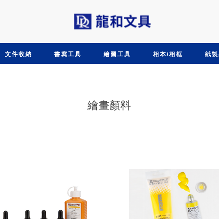
文件收納
書寫工具
繪圖工具
相本/相框
紙製
繪畫顏料