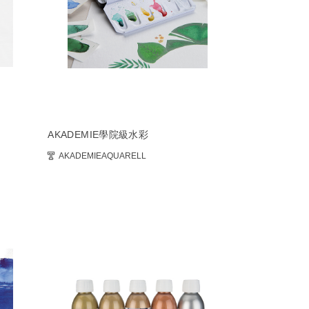
AKADEMIE學院級水彩
AKADEMIEAQUARELL