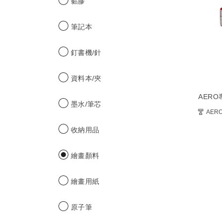
黏膠
選
擇
選
筆記本
項
時
釘書機/針
更
新.
資料本/夾
套
AER
用
墨水/筆芯
篩
AER
選
收納用品
條
件
繪畫顏料
之
後，
可
繪畫用紙
能
不
原子筆
會