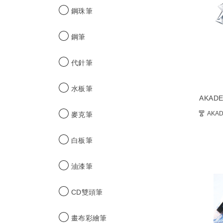
再
鋼珠筆
看
到
鋼筆
先
前
代針筆
選
取
水板筆
的
AKAD
商
品。.
AKAD
麥克筆
白板筆
油漆筆
CD雙頭筆
畫布彩繪筆