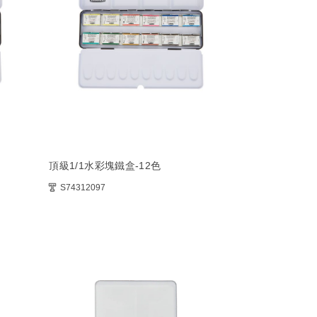
頂級1/1水彩塊鐵盒-12色
S74312097