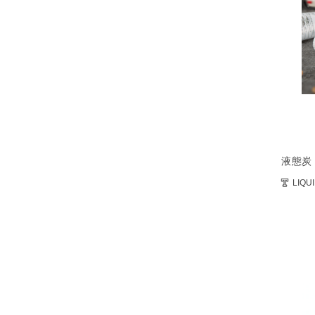
液態炭
LIQU