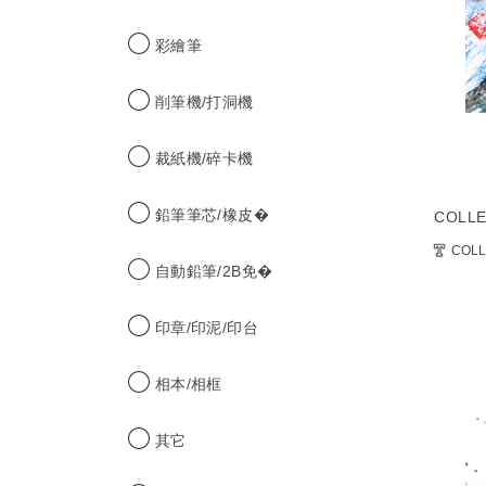
彩繪筆
削筆機/打洞機
裁紙機/碎卡機
鉛筆筆芯/橡皮�
COLL
COLL
自動鉛筆/2B免�
印章/印泥/印台
相本/相框
其它