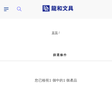
首頁
篩選條件
篩
您已檢視
1
個中的
1
個產品
選
條
件